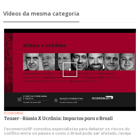
Ví­deos da mesma ca­te­goria
ECONOMIA
Teaser - Rússia X Ucrânia: Impactos para o Brasil
FecomercioSP convidou especialistas para debater os riscos do
conflito entre os países e como o Brasil pode ser afetado; reveja