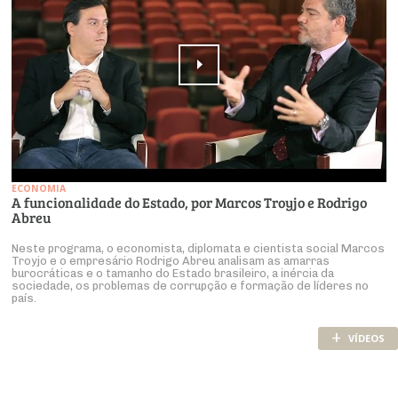
ECONOMIA
A funcionalidade do Estado, por Marcos Troyjo e Rodrigo
Abreu
Neste programa, o economista, diplomata e cientista social Marcos
Troyjo e o empresário Rodrigo Abreu analisam as amarras
burocráticas e o tamanho do Estado brasileiro, a inércia da
sociedade, os problemas de corrupção e formação de líderes no
país.
+
VÍDEOS