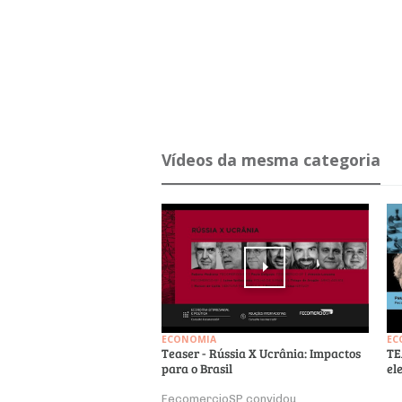
Ví­deos da mesma ca­te­goria
ECONOMIA
EC
Teaser - Rússia X Ucrânia: Impactos
TE
para o Brasil
el
FecomercioSP convidou
.