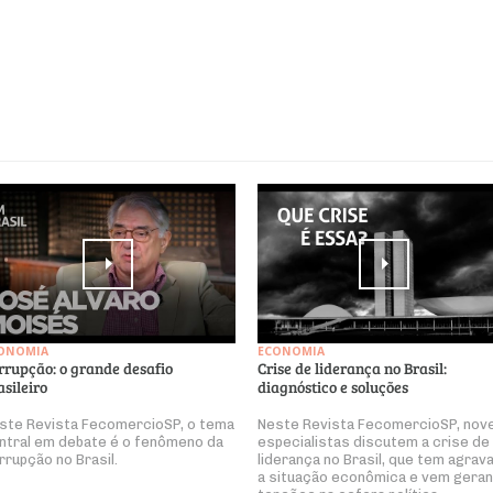
ONOMIA
ECONOMIA
rrupção: o grande desafio
Crise de liderança no Brasil:
asileiro
diagnóstico e soluções
ste Revista FecomercioSP, o tema
Neste Revista FecomercioSP, nov
ntral em debate é o fenômeno da
especialistas discutem a crise de
rrupção no Brasil.
liderança no Brasil, que tem agrav
a situação econômica e vem gera