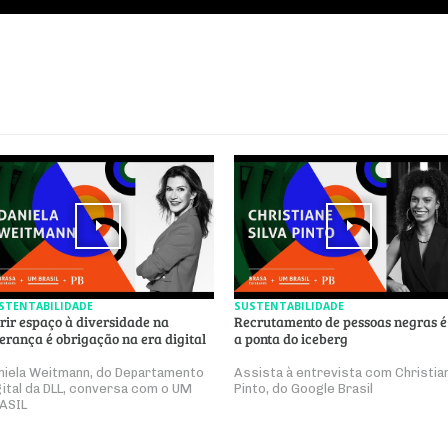
STENTABILIDADE
SUSTENTABILIDADE
rir espaço à diversidade na
Recrutamento de pessoas negras é
derança é obrigação na era digital
a ponta do iceberg
niela Weitmann, do Departamento
Assista à entrevista com Christia
gital da DLL, conversa com o UM
Pinto, do Google Brasil
ASIL