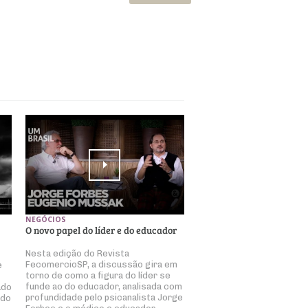
NEGÓCIOS
O novo papel do líder e do educador
Nesta edição do Revista
FecomercioSP, a discussão gira em
e
torno de como a figura do líder se
funde ao do educador, analisada com
ado
profundidade pelo psicanalista Jorge
ndo