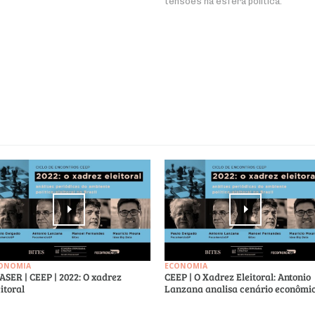
tensões na esfera política.
ONOMIA
ECONOMIA
ASER | CEEP | 2022: O xadrez
CEEP | O Xadrez Eleitoral: Antonio
eitoral
Lanzana analisa cenário econômi
.