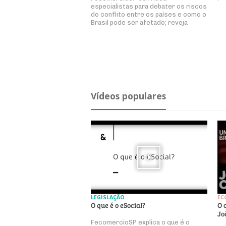
especialistas para debater os riscos
do conflito entre os países e como o
Brasil pode ser afetado; reveja
Ví­deos po­pu­lares
LEGISLAÇÃO
EC
O que é o eSocial?
O 
Jo
FecomercioSP explica o que é o