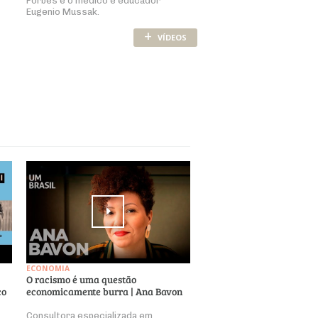
Forbes e o médico e educador
Eugenio Mussak.
+
VÍDEOS
ECONOMIA
O racismo é uma questão
co
economicamente burra | Ana Bavon
Consultora especializada em