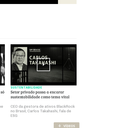
SUSTENTABILIDADE
 só
Setor privado passa a encarar
sustentabilidade como tema vital
ne
CEO da gestora de ativos BlackRock
no Brasil, Carlos Takahashi, fala de
ESG
+
VÍDEOS