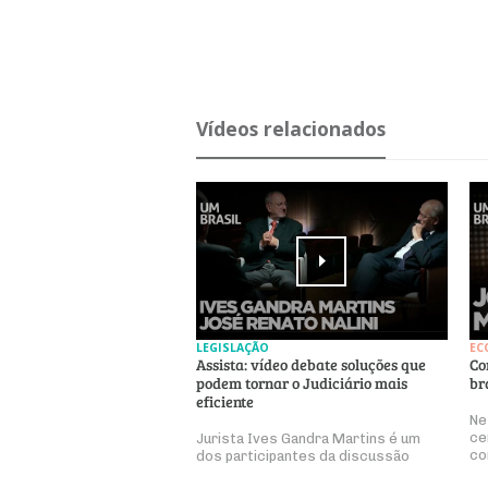
Ví­deos re­la­ci­o­nados
LEGISLAÇÃO
EC
Assista: vídeo debate soluções que
Co
podem tornar o Judiciário mais
br
eficiente
Ne
ce
Jurista Ives Gandra Martins é um
co
dos participantes da discussão