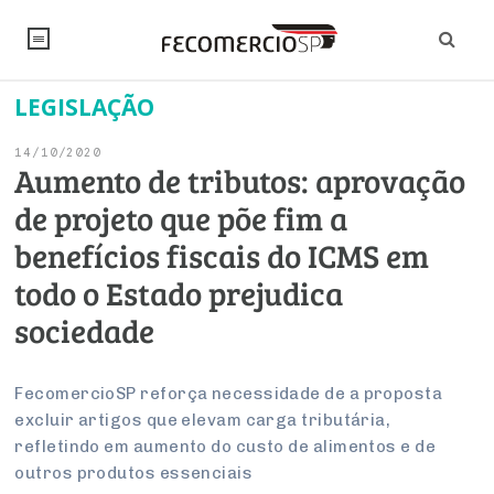
LEGISLAÇÃO
NOTÍCIAS
14/10/2020
Editorial
SINDICATOS
Aumento de tributos: aprovação
de projeto que põe fim a
Artigos
Economia
PESQUISAS
benefícios fiscais do ICMS em
Institucional
Pesquisas
Legislação
FALE CONOSCO
todo o Estado prejudica
Debates Fecomercio-SP
Brasil
sociedade
Trabalho
Negócios
INSTITUCIONAL
PROJETOS ESPECIAIS:
Internacional
Empresas
Varejo
Sobre
UM BRASIL
Sustentabilidade
CONSELHOS
Modernização do Estado
FecomercioSP reforça necessidade de a proposta
Arbitragem e Mediação
excluir artigos que elevam carga tributária,
UM BRASIL
Atacado
Imprensa
Economia Digital
Últimas Notícias
ESG
Conselho de Turismo
refletindo em aumento do custo de alimentos e de
EMPRESAS
Reforma Tributária
Serviços
Negociações Coletivas
outros produtos essenciais
Inteligência Artificial
Conselho de Emprego e Relações do Trabalho
PROJETOS ESPECIAIS: