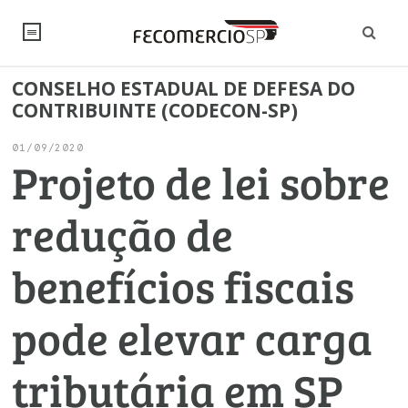
CONSELHO ESTADUAL DE DEFESA DO
NOTÍCIAS
CONTRIBUINTE (CODECON-SP)
Editorial
SINDICATOS
01/09/2020
Projeto de lei sobre
Artigos
Economia
PESQUISAS
redução de
Pesquisas
Institucional
Legislação
FALE CONOSCO
benefícios fiscais
Trabalho
Brasil
Negócios
INSTITUCIONAL
Debates Fecomercio-SP
pode elevar carga
Varejo
Sobre
Empresas
Sustentabilidade
CONSELHOS
Internacional
Últimas Notícias
ESG
Conselho de Turismo
Atacado
Imprensa
tributária em SP
EMPRESAS
Arbitragem e Mediação
PROJETOS ESPECIAIS:
Modernização do Estado
UM BRASIL
Produtos e Serviços