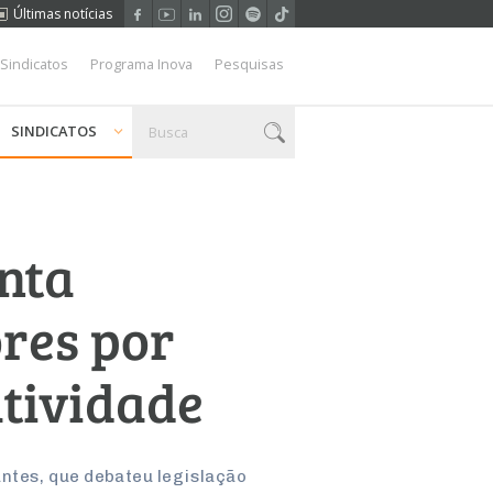
Últimas notícias
 Sindicatos
Programa Inova
Pesquisas
SINDICATOS
anta
ores por
atividade
ntes, que debateu legislação