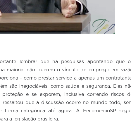
portante lembrar que há pesquisas apontando que o
 sua maioria, não querem o vínculo de emprego em razã
porciona – como prestar serviço a apenas um contratante
mbém são inegociáveis, como saúde e segurança. Eles nã
proteção e se exporem, inclusive correndo riscos d
ore ressaltou que a discussão ocorre no mundo todo, se
e forma categórica até agora. A FecomercioSP segu
a a legislação brasileira.