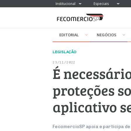
Institucional
Especiais
EDITORIAL
NEGÓCIOS
LEGISLAÇÃO
23/11/2022
É necessári
proteções s
aplicativo 
FecomercioSP apoia e participa de