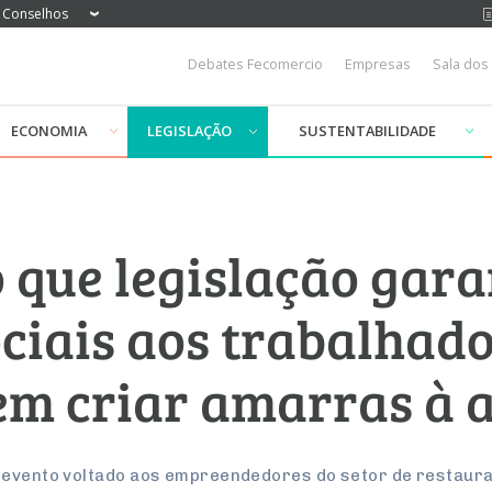
Conselhos
Debates Fecomercio
Empresas
Sala dos
ECONOMIA
LEGISLAÇÃO
SUSTENTABILIDADE
o que legislação gar
ociais aos trabalhad
sem criar amarras à 
 evento voltado aos empreendedores do setor de restaura