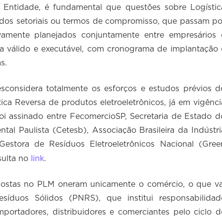
a Entidade, é fundamental que questões sobre Logístic
rdos setoriais ou termos de compromisso, que passam po
ivamente planejados conjuntamente entre empresários 
a válido e executável, com cronograma de implantação 
s.
sconsidera totalmente os esforços e estudos prévios d
ca Reversa de produtos eletroeletrônicos, já em vigênci
oi assinado entre FecomercioSP, Secretaria de Estado d
l Paulista (Cetesb), Associação Brasileira da Indústri
 Gestora de Resíduos Eletroeletrônicos Nacional (Gree
link
sulta no
.
postas no PLM oneram unicamente o comércio, o que va
esíduos Sólidos (PNRS), que institui responsabilidad
mportadores, distribuidores e comerciantes pelo ciclo d