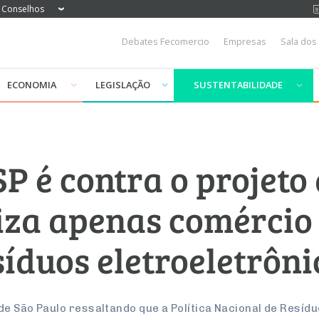
Conselhos
Debates Fecomercio
Empresas
Sala dos
ECONOMIA
LEGISLAÇÃO
SUSTENTABILIDADE
 é contra o projeto 
iza apenas comércio
síduos eletroeletrôni
e São Paulo ressaltando que a Política Nacional de Resídu