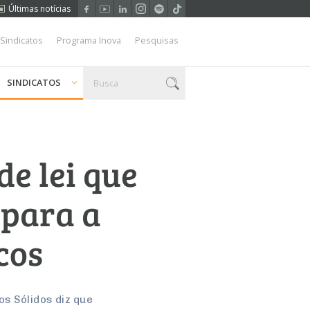
Últimas notícias
 Sindicatos
Programa Inova
Pesquisas
SINDICATOS
de lei que
 para a
cos
os Sólidos diz que