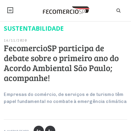
SUSTENTABILIDADE
NOTÍCIAS
16/11/2020
Editorial
SINDICATOS
FecomercioSP participa de
debate sobre o primeiro ano do
Artigos
Economia
PESQUISAS
Acordo Ambiental São Paulo;
Institucional
Pesquisas
Legislação
FALE CONOSCO
acompanhe!
Debates Fecomercio-SP
Brasil
Trabalho
Negócios
INSTITUCIONAL
PROJETOS ESPECIAIS:
Internacional
Empresas do comércio, de serviços e de turismo têm
Empresas
papel fundamental no combate à emergência climática
Varejo
Sobre
UM BRASIL
Sustentabilidade
CONSELHOS
Modernização do Estado
Arbitragem e Mediação
UM BRASIL
Atacado
Imprensa
Economia Digital
Últimas Notícias
ESG
Conselho de Turismo
EMPRESAS
Reforma Tributária
Serviços
Negociações Coletivas
Inteligência Artificial
Conselho de Emprego e Relações do Trabalho
PROJETOS ESPECIAIS:
A+
A-