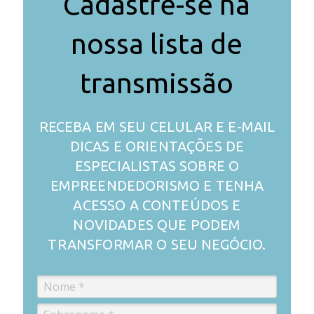
Cadastre-se na
nossa lista de
transmissão
RECEBA EM SEU CELULAR E E-MAIL
DICAS E ORIENTAÇÕES DE
ESPECIALISTAS SOBRE O
EMPREENDEDORISMO E TENHA
ACESSO A CONTEÚDOS E
NOVIDADES QUE PODEM
TRANSFORMAR O SEU NEGÓCIO.