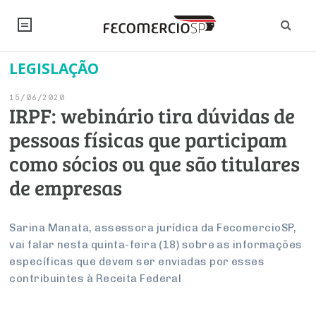
LEGISLAÇÃO
NOTÍCIAS
15/06/2020
Editorial
SINDICATOS
IRPF: webinário tira dúvidas de
pessoas físicas que participam
Artigos
Economia
PESQUISAS
como sócios ou que são titulares
Institucional
Pesquisas
Legislação
FALE CONOSCO
de empresas
Debates Fecomercio-SP
Brasil
Trabalho
Negócios
INSTITUCIONAL
PROJETOS ESPECIAIS:
Internacional
Sarina Manata, assessora jurídica da FecomercioSP,
Empresas
vai falar nesta quinta-feira (18) sobre as informações
Varejo
Sobre
UM BRASIL
Sustentabilidade
CONSELHOS
Modernização do Estado
Arbitragem e Mediação
específicas que devem ser enviadas por esses
UM BRASIL
Atacado
Imprensa
Economia Digital
contribuintes à Receita Federal
Últimas Notícias
ESG
Conselho de Turismo
EMPRESAS
Reforma Tributária
Serviços
Negociações Coletivas
Inteligência Artificial
Conselho de Emprego e Relações do Trabalho
PROJETOS ESPECIAIS: