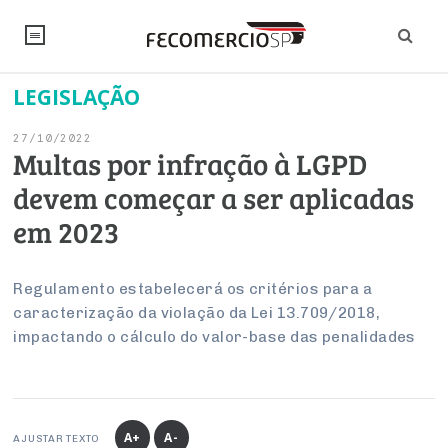
LEGISLAÇÃO
NOTÍCIAS
27/10/2022
Editorial
SINDICATOS
Multas por infração à LGPD
devem começar a ser aplicadas
Artigos
Economia
PESQUISAS
em 2023
Institucional
Pesquisas
Legislação
FALE CONOSCO
Debates Fecomercio-SP
Brasil
Regulamento estabelecerá os critérios para a
Trabalho
Negócios
INSTITUCIONAL
caracterização da violação da Lei 13.709/2018,
PROJETOS ESPECIAIS:
Internacional
Empresas
impactando o cálculo do valor-base das penalidades
Varejo
Sobre
UM BRASIL
Sustentabilidade
CONSELHOS
Modernização do Estado
Arbitragem e Mediação
UM BRASIL
Atacado
Imprensa
Economia Digital
Últimas Notícias
ESG
Conselho de Turismo
EMPRESAS
Reforma Tributária
Serviços
Negociações Coletivas
Inteligência Artificial
Conselho de Emprego e Relações do Trabalho
A+
A-
AJUSTAR TEXTO
PROJETOS ESPECIAIS: