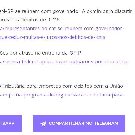
-SP se reúnem com governador Alckmin para discutir
juros nos débitos de ICMS
cia/representantes-do-cat-se-reunem-com-governador-
i-que-reduz-multas-e-juros-nos-debitos-de-icms
ções por atraso na entrega da GFIP
ia/receita-federal-aplica-novas-autuacoes-por-atraso-na-
 Tributária para empresas com débitos com a União
ia/mp-cria-programa-de-regularizacao-tributaria-para-
TSAPP
COMPARTILHAR NO TELEGRAM