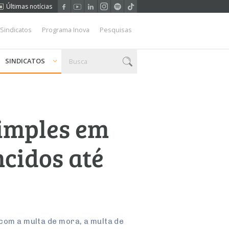
Últimas notícias
 Sindicatos
Programa Inova
Pesquisas
SINDICATOS
imples em
ncidos até
 com a multa de mora, a multa de