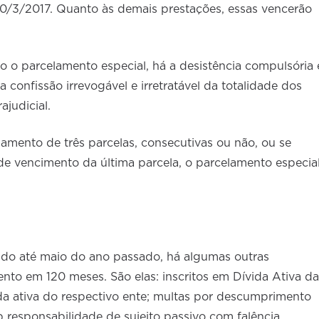
10/3/2017. Quanto às demais prestações, essas vencerão
do o parcelamento especial, há a desistência compulsória 
 a confissão irrevogável e irretratável da totalidade dos
ajudicial.
gamento de três parcelas, consecutivas ou não, ou se
de vencimento da última parcela, o parcelamento especia
do até maio do ano passado, há algumas outras
nto em 120 meses. São elas: inscritos em Dívida Ativa da
ida ativa do respectivo ente; multas por descumprimento
b responsabilidade de sujeito passivo com falência