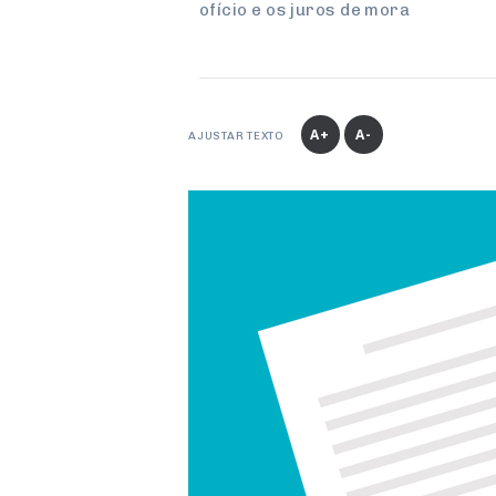
ofício e os juros de mora
A+
A-
AJUSTAR TEXTO