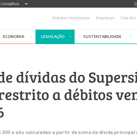
Conselhos
Debates Fecomercio
Empresas
Sala dos
ECONOMIA
LEGISLAÇÃO
SUSTENTABILIDADE
e dívidas do Supers
restrito a débitos ve
6
300 e são calculadas a partir da soma da dívida principal