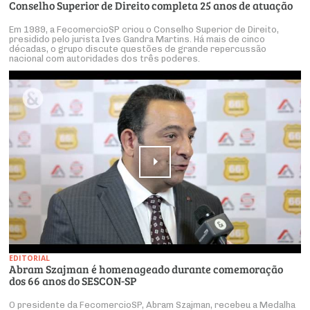
Conselho Superior de Direito completa 25 anos de atuação
Em 1989, a FecomercioSP criou o Conselho Superior de Direito,
presidido pelo jurista Ives Gandra Martins. Há mais de cinco
décadas, o grupo discute questões de grande repercussão
nacional com autoridades dos três poderes.
EDITORIAL
Abram Szajman é homenageado durante comemoração
dos 66 anos do SESCON-SP
O presidente da FecomercioSP, Abram Szajman, recebeu a Medalha