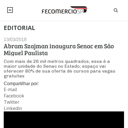
EDITORIAL
NOTÍCIAS
13/03/2018
Editorial
SINDICATOS
Abram Szajman inaugura Senac em São
Miguel Paulista
Artigos
Economia
PESQUISAS
Com mais de 26 mil metros quadrados, essa é a
maior unidade do Senac no Estado; espaço vai
Institucional
Pesquisas
oferecer 80% de sua oferta de cursos para vagas
Legislação
FALE CONOSCO
gratuitas
Debates Fecomercio-SP
Brasil
Compartilhar por:
Trabalho
Negócios
INSTITUCIONAL
E-mail
PROJETOS ESPECIAIS:
Internacional
Facebook
Empresas
Varejo
Sobre
UM BRASIL
Sustentabilidade
CONSELHOS
Twitter
Modernização do Estado
Arbitragem e Mediação
Linkedin
UM BRASIL
Atacado
Imprensa
Economia Digital
Últimas Notícias
ESG
Conselho de Turismo
EMPRESAS
Reforma Tributária
Serviços
Negociações Coletivas
Inteligência Artificial
Conselho de Emprego e Relações do Trabalho
PROJETOS ESPECIAIS: