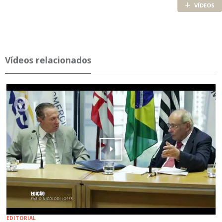
+
VÍDEOS
Ví­deos re­la­ci­o­nados
EDITORIAL