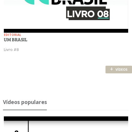
EDITORIAL
UM BRASIL
Livro #8
+
VÍDEOS
Ví­deos po­pu­lares