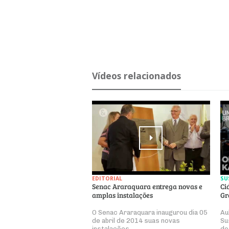
Ví­deos re­la­ci­o­nados
EDITORIAL
SU
Senac Araraquara entrega novas e
Ci
amplas instalações
Gr
O Senac Araraquara inaugurou dia 05
Au
de abril de 2014 suas novas
Su
instalações.
do