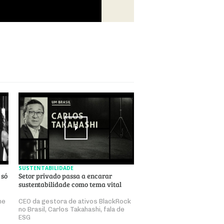
SUSTENTABILIDADE
 só
Setor privado passa a encarar
sustentabilidade como tema vital
ne
CEO da gestora de ativos BlackRock
no Brasil, Carlos Takahashi, fala de
ESG