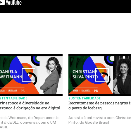
STENTABILIDADE
SUSTENTABILIDADE
rir espaço à diversidade na
Recrutamento de pessoas negras é
derança é obrigação na era digital
a ponta do iceberg
niela Weitmann, do Departamento
Assista à entrevista com Christia
gital da DLL, conversa com o UM
Pinto, do Google Brasil
ASIL