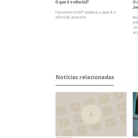
O que é o eSocial?
O 
Jo
FecomercioSP explica o que é o
eSocial; assista
Ne
Ad
Jo
ac
Notícias relacionadas