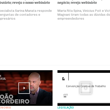
ibutário; reveja o nosso webinário
negócio; reveja webinário
pecialista Sarina Manata responde
Maria Rita Spina, Vinicius Poit e Vic
perguntas de contadores e
Magnani tiram todas as dúvidas d
presários
empreendedores
ONOMIA
LEGISLAÇÃO