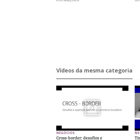
Ví­deos da mesma ca­te­goria
NEGÓCIOS
NE
Cross-border: desafios e
Ti