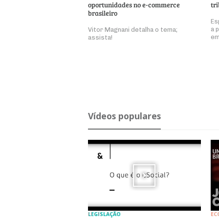
oportunidades no e-commerce
tr
brasileiro
Es
a 
Vitor Magnani detalha o tema;
em
assista!
Ví­deos po­pu­lares
LEGISLAÇÃO
EC