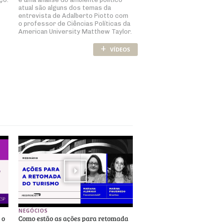
atual são alguns dos temas da
entrevista de Adalberto Piotto com
o professor de Ciências Políticas da
American University Matthew Taylor.
+
VÍDEOS
NEGÓCIOS
 o
Como estão as ações para retomada