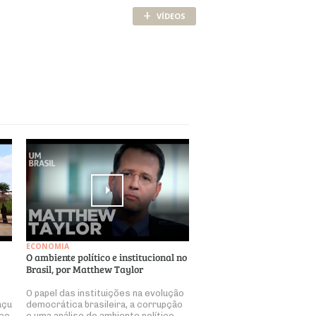
+
VÍDEOS
ECONOMIA
O ambiente político e institucional no
Brasil, por Matthew Taylor
O papel das instituições na evolução
açu
democrática brasileira, a corrupção
ço.
e uma análise do ambiente político