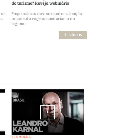
do turismo? Reveja webinário
tor
Empresários devem manter atenção
os
especial a regras sanitárias e de
higiene
+
VÍDEOS
ECONOMIA