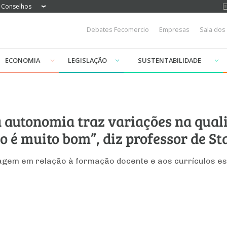
Conselhos
Debates Fecomercio
Empresas
Sala dos
ECONOMIA
LEGISLAÇÃO
SUSTENTABILIDADE
a autonomia traz variações na qual
ão é muito bom”, diz professor de S
agem em relação à formação docente e aos currículos e