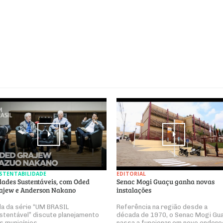
STENTABILIDADE
EDITORIAL
dades Sustentáveis, com Oded
Senac Mogi Guaçu ganha novas
ajew e Anderson Nakano
instalações
la da série “UM BRASIL
Referência na região desde a
stentável” discute planejamento
década de 1970, o Senac Mogi Gu
s municípios
passa a funcionar em novo endere