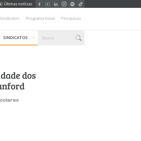
Últimas notícias
 Sindicatos
Programa Inova
Pesquisas
SINDICATOS
idade dos
tanford
scolares