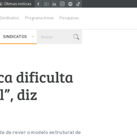
Últimas notícias
 Sindicatos
Programa Inova
Pesquisas
SINDICATOS
ca dificulta
”, diz
e de rever o modelo estrutural de