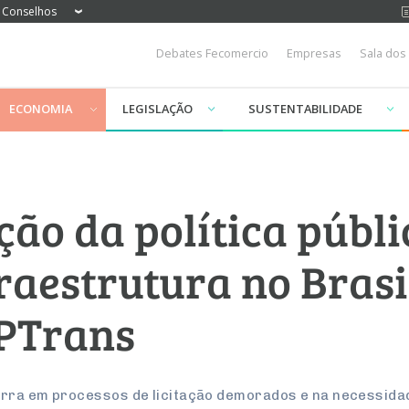
Conselhos
Debates Fecomercio
Empresas
Sala dos
ECONOMIA
LEGISLAÇÃO
SUSTENTABILIDADE
ção da política públi
raestrutura no Brasil
SPTrans
rra em processos de licitação demorados e na necessidad