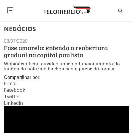
NEGÓCIOS
NOTÍCIAS
08/07/2020
Editorial
SINDICATOS
Fase amarela: entenda a reabertura
gradual na capital paulista
Artigos
Economia
PESQUISAS
Webinário tirou dúvidas sobre o funcionamento de
salões de beleza e barbearias a partir de agora
Institucional
Pesquisas
Legislação
FALE CONOSCO
Compartilhar por:
Debates Fecomercio-SP
E-mail
Brasil
Trabalho
Facebook
Negócios
INSTITUCIONAL
PROJETOS ESPECIAIS:
Internacional
Twitter
Empresas
Linkedin
Varejo
Sobre
UM BRASIL
Sustentabilidade
CONSELHOS
Modernização do Estado
Arbitragem e Mediação
UM BRASIL
Atacado
Imprensa
Economia Digital
Últimas Notícias
ESG
Conselho de Turismo
EMPRESAS
Reforma Tributária
Serviços
Negociações Coletivas
Inteligência Artificial
Conselho de Emprego e Relações do Trabalho
PROJETOS ESPECIAIS: