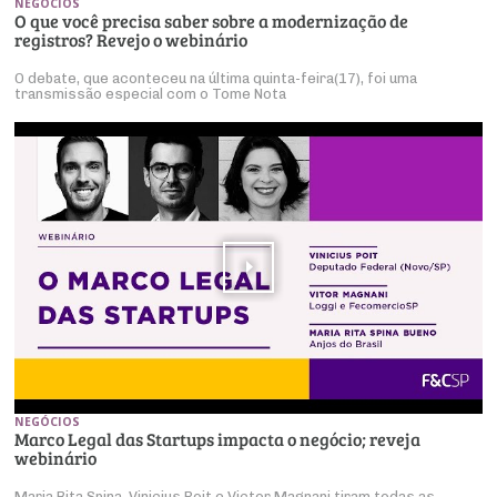
NEGÓCIOS
O que você precisa saber sobre a modernização de
registros? Revejo o webinário
O debate, que aconteceu na última quinta-feira(17), foi uma
transmissão especial com o Tome Nota
NEGÓCIOS
Marco Legal das Startups impacta o negócio; reveja
webinário
Maria Rita Spina, Vinicius Poit e Victor Magnani tiram todas as