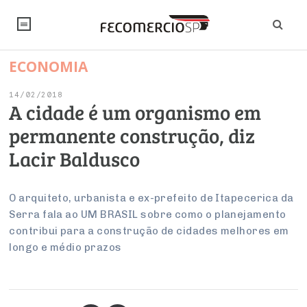
ECONOMIA
NOTÍCIAS
14/02/2018
Editorial
SINDICATOS
A cidade é um organismo em
permanente construção, diz
Artigos
Economia
PESQUISAS
Lacir Baldusco
Institucional
Pesquisas
Legislação
FALE CONOSCO
Debates Fecomercio-SP
Brasil
O arquiteto, urbanista e ex-prefeito de Itapecerica da
Trabalho
Negócios
INSTITUCIONAL
Serra fala ao UM BRASIL sobre como o planejamento
PROJETOS ESPECIAIS:
Internacional
Empresas
contribui para a construção de cidades melhores em
Varejo
Sobre
UM BRASIL
Sustentabilidade
CONSELHOS
Modernização do Estado
longo e médio prazos
Arbitragem e Mediação
UM BRASIL
Atacado
Imprensa
Economia Digital
Últimas Notícias
ESG
Conselho de Turismo
EMPRESAS
Reforma Tributária
Serviços
Negociações Coletivas
Inteligência Artificial
Conselho de Emprego e Relações do Trabalho
PROJETOS ESPECIAIS: