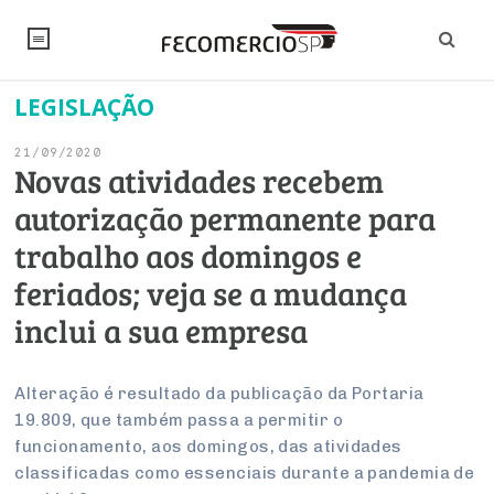
LEGISLAÇÃO
NOTÍCIAS
21/09/2020
Editorial
SINDICATOS
Novas atividades recebem
autorização permanente para
Artigos
Economia
PESQUISAS
trabalho aos domingos e
Institucional
Pesquisas
Legislação
FALE CONOSCO
feriados; veja se a mudança
Debates Fecomercio-SP
Brasil
inclui a sua empresa
Trabalho
Negócios
INSTITUCIONAL
PROJETOS ESPECIAIS:
Internacional
Empresas
Varejo
Sobre
UM BRASIL
Sustentabilidade
CONSELHOS
Modernização do Estado
Alteração é resultado da publicação da Portaria
Arbitragem e Mediação
19.809, que também passa a permitir o
UM BRASIL
Atacado
Imprensa
Economia Digital
Últimas Notícias
ESG
Conselho de Turismo
funcionamento, aos domingos, das atividades
EMPRESAS
Reforma Tributária
Serviços
Negociações Coletivas
classificadas como essenciais durante a pandemia de
Inteligência Artificial
Conselho de Emprego e Relações do Trabalho
PROJETOS ESPECIAIS: