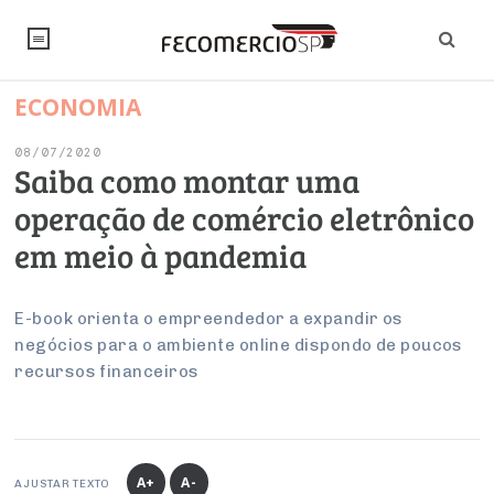
ECONOMIA
NOTÍCIAS
08/07/2020
Editorial
SINDICATOS
Saiba como montar uma
operação de comércio eletrônico
Artigos
Economia
PESQUISAS
em meio à pandemia
Institucional
Pesquisas
Legislação
FALE CONOSCO
Debates Fecomercio-SP
Brasil
E-book orienta o empreendedor a expandir os
Trabalho
Negócios
INSTITUCIONAL
negócios para o ambiente online dispondo de poucos
PROJETOS ESPECIAIS:
Internacional
Empresas
recursos financeiros
Varejo
Sobre
UM BRASIL
Sustentabilidade
CONSELHOS
Modernização do Estado
Arbitragem e Mediação
UM BRASIL
Atacado
Imprensa
Economia Digital
Últimas Notícias
ESG
Conselho de Turismo
EMPRESAS
Reforma Tributária
Serviços
Negociações Coletivas
Inteligência Artificial
Conselho de Emprego e Relações do Trabalho
A+
A-
AJUSTAR TEXTO
PROJETOS ESPECIAIS: