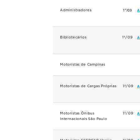
1º/09
A
Administradores
A
Bibliotecários
1º/09
Motoristas de Campinas
A
Motoristas de Cargas Próprias
1º/09
A
Motoristas Ônibus
1º/09
Internacionais São Paulo