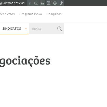
Últimas notícias
 Sindicatos
Programa Inova
Pesquisas
SINDICATOS
gociações