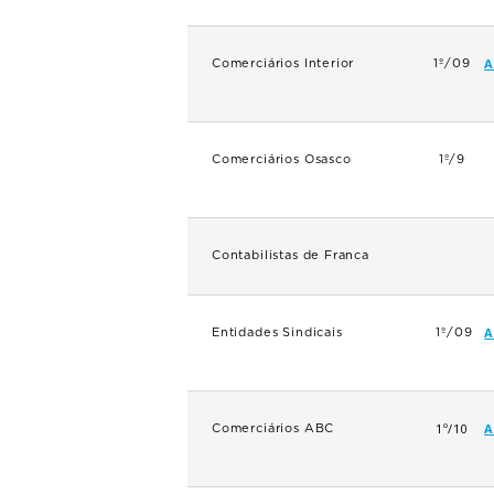
A
Comerciários Interior
1º/09
Comerciários Osasco
1º/9
Contabilistas de Franca
A
Entidades Sindicais
1º/09
1º/10
A
Comerciários ABC