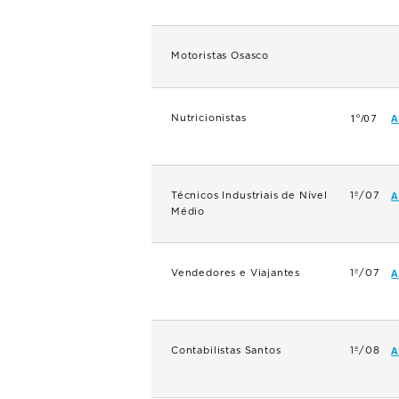
Motoristas Osasco
1º/07
A
Nutricionistas
A
Técnicos Industriais de Nível
1º/07
Médio
A
Vendedores e Viajantes
1º/07
A
Contabilistas Santos
1º/08