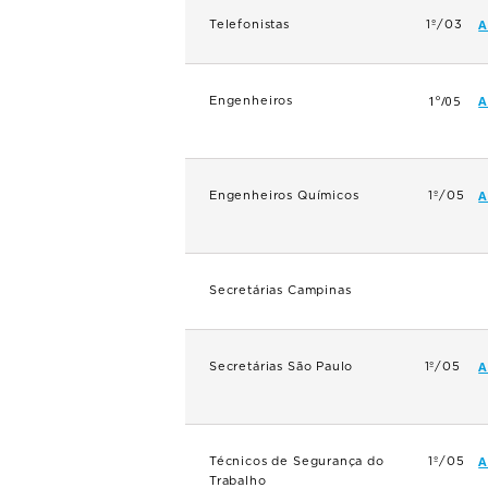
A
Telefonistas
1º/03
1º/05
A
Engenheiros
A
Engenheiros Químicos
1º/05
Secretárias Campinas
A
Secretárias São Paulo
1º/05
A
Técnicos de Segurança do
1º/05
Trabalho