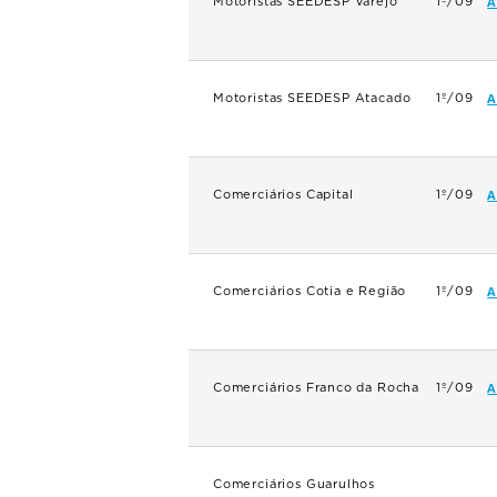
A
Motoristas SEEDESP Varejo
1º/09
A
Motoristas SEEDESP Atacado
1º/09
A
Comerciários Capital
1º/09
A
Comerciários Cotia e Região
1º/09
A
Comerciários Franco da Rocha
1º/09
Comerciários Guarulhos