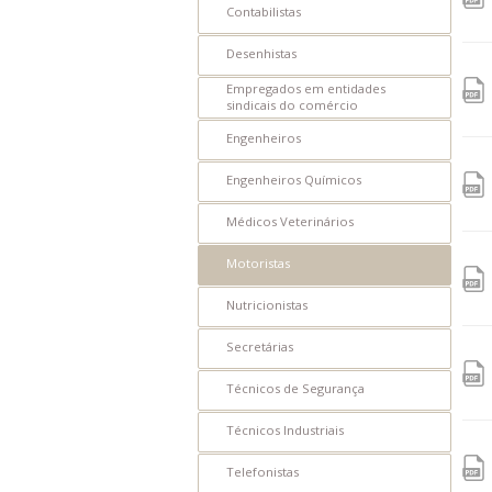
Contabilistas
IE
Desenhistas
IEC
Empregados em entidades
sindicais do comércio
PCCV
Engenheiros
CVCS
Engenheiros Químicos
IPV
Médicos Veterinários
IPS
Motoristas
PESP-S
Nutricionistas
PESP-C
Secretárias
PCSS
Técnicos de Segurança
IMAT
Técnicos Industriais
LVC
Telefonistas