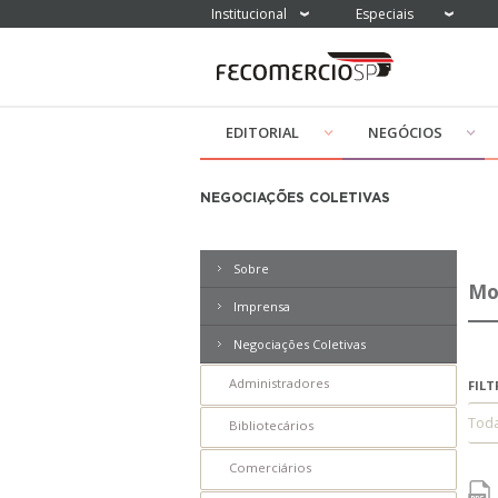
Institucional
Especiais
EDITORIAL
NEGÓCIOS
NEGOCIAÇÕES COLETIVAS
Sobre
Mo
Imprensa
Filtrar Releases por índices:
Negociações Coletivas
ICC
Administradores
FILT
ICF
Tod
Bibliotecários
PEIC
Comerciários
ICEC