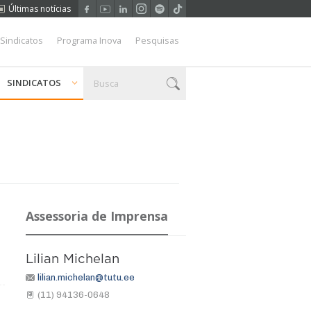
Últimas notícias
 Sindicatos
Programa Inova
Pesquisas
SINDICATOS
Assessoria de Imprensa
Lilian Michelan
lilian.michelan@tutu.ee
(11) 94136-0648