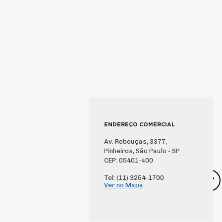
Nutricionistas
Secretárias
Técnicos de Segurança
Técnicos Industriais
Telefonistas
Vendedores e Viajantes
ENDEREÇO COMERCIAL
Av. Rebouças, 3377,
Pinheiros, São Paulo - SP
CEP: 05401-400
Tel: (11) 3254-1700
Ver no Mapa