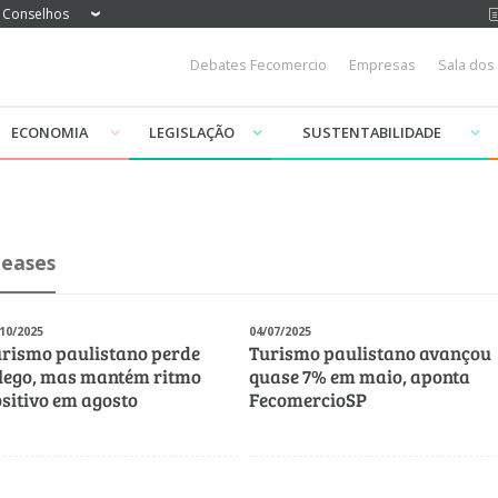
Conselhos
Debates Fecomercio
Empresas
Sala dos
ECONOMIA
LEGISLAÇÃO
SUSTENTABILIDADE
leases
10/2025
04/07/2025
rismo paulistano perde
Turismo paulistano avançou
lego, mas mantém ritmo
quase 7% em maio, aponta
sitivo em agosto
FecomercioSP