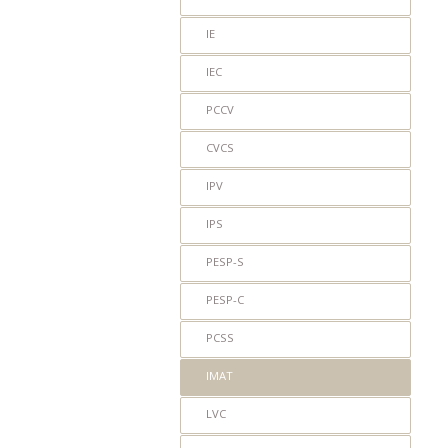
IE
IEC
PCCV
CVCS
IPV
IPS
PESP-S
PESP-C
PCSS
IMAT
LVC