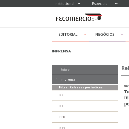
Institucional
Especiais
EDITORIAL
NEGÓCIOS
IMPRENSA
Re
Sobre
Imprensa
08/
Filtrar Releases por índices:
Tu
ICC
fô
po
ICF
PEIC
ICEC