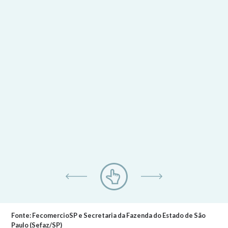
faturamento real da região em bilhões,
incluindo a variação anual, desde 2008.
Fonte: FecomercioSP e Secretaria da Fazenda do Estado de São
Paulo (Sefaz/SP)