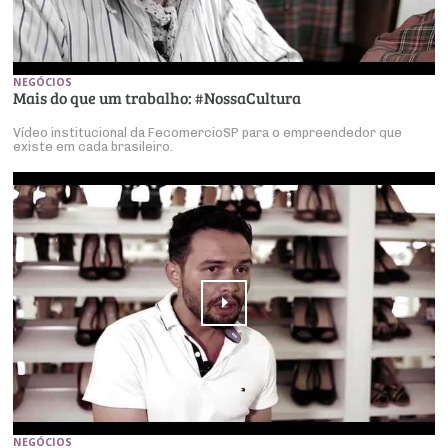
NEGÓCIOS
Mais do que um trabalho: #NossaCultura
Vídeo institucional da FecomercioSP para o empreendedor que
existe em cada brasileiro.
NEGÓCIOS