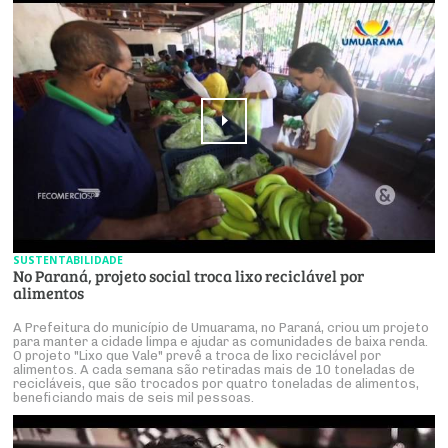
SUSTENTABILIDADE
No Paraná, projeto social troca lixo reciclável por
alimentos
A Prefeitura do município de Umuarama, no Paraná, criou um projeto
para manter a cidade limpa e ajudar as comunidades de baixa renda.
O projeto "Lixo que Vale" prevê a troca de lixo reciclável por
alimentos. A cada semana são retiradas mais de 10 toneladas de
recicláveis, que são trocados por quatro toneladas de alimentos,
beneficiando mais de seis mil pessoas.