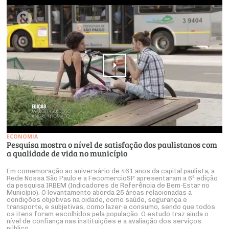
ECONOMIA
Pesquisa mostra o nível de satisfação dos paulistanos com
a qualidade de vida no município
Em comemoração ao aniversário de 461 anos da capital paulista, a
Rede Nossa São Paulo e a FecomercioSP apresentaram a 6ª edição
da pesquisa IRBEM (Indicadores de Referência de Bem-Estar no
Município). O levantamento aborda 25 áreas relacionadas a
condições objetivas na cidade, como saúde, segurança e
transporte, e subjetivas, como lazer e consumo, sendo que todos
os itens foram escolhidos pela população. O estudo traz ainda o
nível de confiança nas instituições e a avaliação dos serviços
público