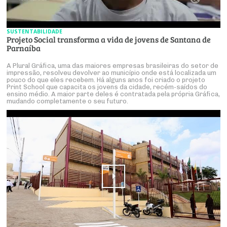
SUSTENTABILIDADE
Projeto Social transforma a vida de jovens de Santana de
Parnaíba
A Plural Gráfica, uma das maiores empresas brasileiras do setor de
impressão, resolveu devolver ao município onde está localizada um
pouco do que eles recebem. Há alguns anos foi criado o projeto
Print School que capacita os jovens da cidade, recém-saídos do
ensino médio. A maior parte deles é contratada pela própria Gráfica,
mudando completamente o seu futuro.