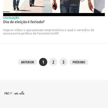
LEGISLAÇÃO
Dia de eleição é feriado?
Veja no vídeo o que pensam empresários e qual o veredito da
assessoria jurídica da FecomercioSP.
1
2
3
ANTERIOR
PRÓXIMO