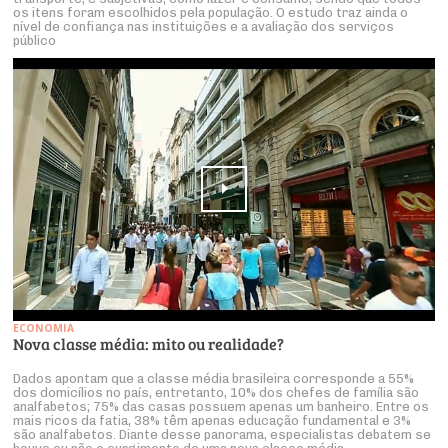
os itens foram escolhidos pela população. O estudo traz ainda o
nível de confiança nas instituições e a avaliação dos serviços
público
ECONOMIA
Nova classe média: mito ou realidade?
Dados apontam que a classe média brasileira corresponde a 55%
dos domicílios no país, entretanto, 10% dos chefes de família são
analfabetos; 75% das casas possuem apenas um banheiro. Entre os
mais ricos da fatia, 38% têm apenas educação fundamental e 3%
são analfabetos. Diante desse panorama, especialistas debatem se