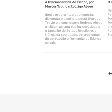
A funcionalidade do Estado, por
O 
Marcos Troyjo e Rodrigo Abreu
Ne
Fe
Neste programa, o economista,
to
diplomata e cientista social Marcos
fu
Troyjo e o empresário Rodrigo Abreu
pr
analisam as amarras burocráticas e
Fo
o tamanho do Estado brasileiro, a
Eu
inércia da sociedade, os problemas
de corrupção e formação de líderes
no país.