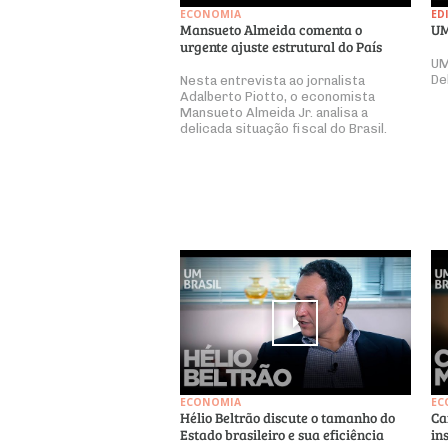
ECONOMIA
ED
Mansueto Almeida comenta o
UM
urgente ajuste estrutural do País
UM
De
Nesta entrevista ao jornalista
Adalberto Piotto, o economista
Mansueto Almeida Jr. analisa a
delicada situação fiscal do Brasil.
ECONOMIA
EC
Hélio Beltrão discute o tamanho do
Ca
Estado brasileiro e sua eficiência
in