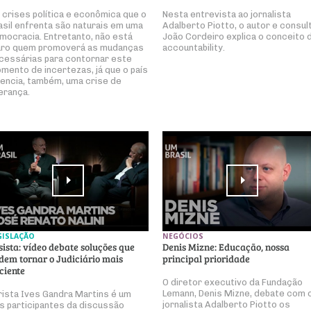
 crises política e econômica que o
Nesta entrevista ao jornalista
asil enfrenta são naturais em uma
Adalberto Piotto, o autor e consul
mocracia. Entretanto, não está
João Cordeiro explica o conceito 
aro quem promoverá as mudanças
accountability.
cessárias para contornar este
mento de incertezas, já que o país
vencia, também, uma crise de
derança.
GISLAÇÃO
NEGÓCIOS
sista: vídeo debate soluções que
Denis Mizne: Educação, nossa
dem tornar o Judiciário mais
principal prioridade
iciente
O diretor executivo da Fundação
Lemann, Denis Mizne, debate com 
rista Ives Gandra Martins é um
jornalista Adalberto Piotto os
s participantes da discussão