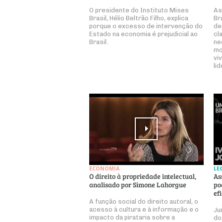
O presidente do Instituto Mises
As
Brasil, Hélio Beltrão Filho, explica
Br
porque o excesso de intervenção do
de
Estado na economia é prejudicial ao
cl
Brasil.
ne
mo
vi
li
ECONOMIA
LE
O direito à propriedade intelectual,
As
analisado por Simone Lahorgue
po
ef
A função social do direito autoral, o
acesso à cultura e à informação e o
Ju
impacto da pirataria sobre a
do