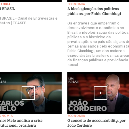
ITORIAL
ECONOMIA
 BRASIL
A ideologização das políticas
públicas, por Fabio Giambiagi
 BRASIL - Canal de Entrevistas e
bates | TEASER
Os entraves que emperram o
desenvolvimento econômico no
Brasil, a ideologização das polític
públicas e o histórico de
privatizações no país são alguns 
temas analisados pelo economist
Fabio Giambiagi, um dos maiores
especialistas brasileiros nas área
de finanças públicas e previdência
social.
ONOMIA
ECONOMIA
rlos Melo analisa a crise
O conceito de accountability, por
stitucional brasileira
João Cordeiro