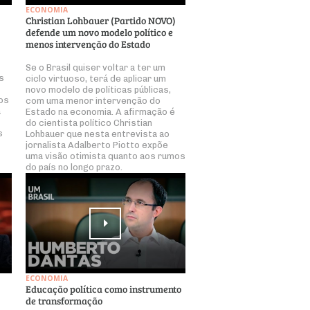
ECONOMIA
Christian Lohbauer (Partido NOVO)
defende um novo modelo político e
menos intervenção do Estado
Se o Brasil quiser voltar a ter um
as
ciclo virtuoso, terá de aplicar um
novo modelo de políticas públicas,
dos
com uma menor intervenção do
a
Estado na economia. A afirmação é
do cientista político Christian
s
Lohbauer que nesta entrevista ao
jornalista Adalberto Piotto expõe
uma visão otimista quanto aos rumos
do país no longo prazo.
ECONOMIA
Educação política como instrumento
de transformação