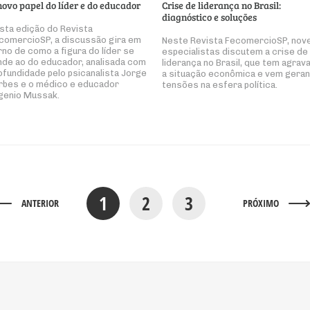
novo papel do líder e do educador
Crise de liderança no Brasil:
diagnóstico e soluções
sta edição do Revista
comercioSP, a discussão gira em
Neste Revista FecomercioSP, nov
rno de como a figura do líder se
especialistas discutem a crise de
nde ao do educador, analisada com
liderança no Brasil, que tem agrav
ofundidade pelo psicanalista Jorge
a situação econômica e vem gera
rbes e o médico e educador
tensões na esfera política.
genio Mussak.
1
2
3
ANTERIOR
PRÓXIMO