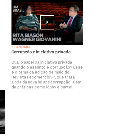
ECONOMIA
Corrupção x iniciativa privada
Qual o papel da iniciativa privada
quando o assunto é corrupção? Esse
é o tema da edição de maio do
Revista FecomercioSP, que trata
ainda da nova lei anticorrupção, além
de práticas como lobby e cartel.