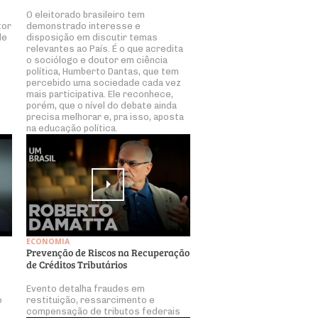
O eleitorado brasileiro tem
tor
demonstrado interesse e
de
disposição em discutir temas
relevantes ao País. É o que acredita
o sociólogo e doutor em ciência
política, Humberto Dantas, que tem
percebido uma sociedade cada vez
mais participativa. Ele reconhece,
porém, que o nível do debate ainda
precisa melhorar e, pra isso, aposta
na educação política.
ECONOMIA
Prevenção de Riscos na Recuperação
de Créditos Tributários
Evento detalha fraudes em
o
restituição, ressarcimento e
compensação de tributos federais