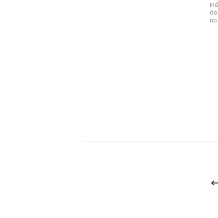
in
de
no