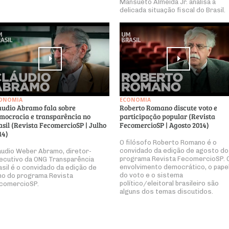
Mansueto Almeida Jr. analisa a
delicada situação fiscal do Brasil.
ONOMIA
ECONOMIA
audio Abramo fala sobre
Roberto Romano discute voto e
mocracia e transparência no
participação popular (Revista
asil (Revista FecomercioSP | Julho
FecomercioSP | Agosto 2014)
14)
O filósofo Roberto Romano é o
convidado da edição de agosto do
audio Weber Abramo, diretor-
programa Revista FecomercioSP. 
ecutivo da ONG Transparência
envolvimento democrático, o pape
asil é o convidado da edição de
do voto e o sistema
lho do programa Revista
político/eleitoral brasileiro são
comercioSP.
alguns dos temas discutidos.