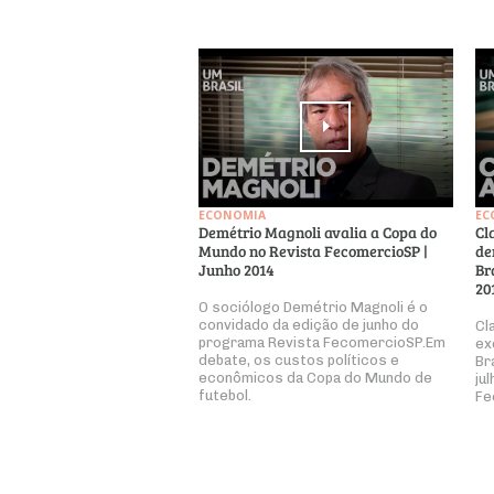
ECONOMIA
EC
Demétrio Magnoli avalia a Copa do
Cl
Mundo no Revista FecomercioSP |
de
Junho 2014
Br
20
O sociólogo Demétrio Magnoli é o
convidado da edição de junho do
Cl
programa Revista FecomercioSP.Em
ex
debate, os custos políticos e
Br
econômicos da Copa do Mundo de
ju
futebol.
Fe