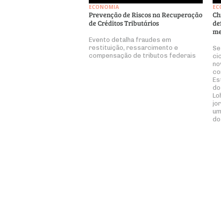
ECONOMIA
EC
Prevenção de Riscos na Recuperação
Ch
de Créditos Tributários
de
me
Evento detalha fraudes em
restituição, ressarcimento e
Se
compensação de tributos federais
ci
no
co
Es
do
Lo
jo
um
do