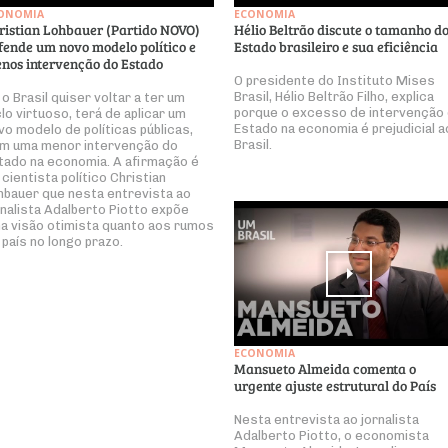
ONOMIA
ECONOMIA
ristian Lohbauer (Partido NOVO)
Hélio Beltrão discute o tamanho d
fende um novo modelo político e
Estado brasileiro e sua eficiência
nos intervenção do Estado
O presidente do Instituto Mises
Brasil, Hélio Beltrão Filho, explica
 o Brasil quiser voltar a ter um
porque o excesso de intervenção
clo virtuoso, terá de aplicar um
Estado na economia é prejudicial a
vo modelo de políticas públicas,
Brasil.
m uma menor intervenção do
tado na economia. A afirmação é
 cientista político Christian
hbauer que nesta entrevista ao
rnalista Adalberto Piotto expõe
a visão otimista quanto aos rumos
 país no longo prazo.
ECONOMIA
Mansueto Almeida comenta o
urgente ajuste estrutural do País
Nesta entrevista ao jornalista
Adalberto Piotto, o economista