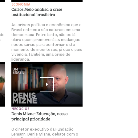
ECONOMIA
o
Carlos Melo analisa a crise
institucional brasileira
As crises política e econômica que o
Brasil enfrenta são naturais em uma
 do
democracia. Entretanto, não está
o
claro quem promoverá as mudanças
necessárias para contornar este
momento de incertezas, já que o país
vivencia, também, uma crise de
liderança.
NEGÓCIOS
Denis Mizne: Educação, nossa
principal prioridade
O diretor executivo da Fundação
Lemann, Denis Mizne, debate com o