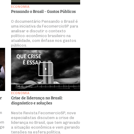
ECONOMIA
Pensando o Brasil - Gastos Públicos
O documentário Pensando o Brasil é
uma iniciativa da FecomercioSP para
analisar e discutir o contexto
político-econômico brasileiro na
atualidade, com ênfase nos gastos
públicos.
ECONOMIA
r
Crise de liderança no Brasil:
diagnóstico e soluções
em
Neste Revista FecomercioSP, nove
especialistas discutem a crise de
com
liderança no Brasil, que tem agravado
rge
a situação econômica e vem gerando
tensões na esfera política.