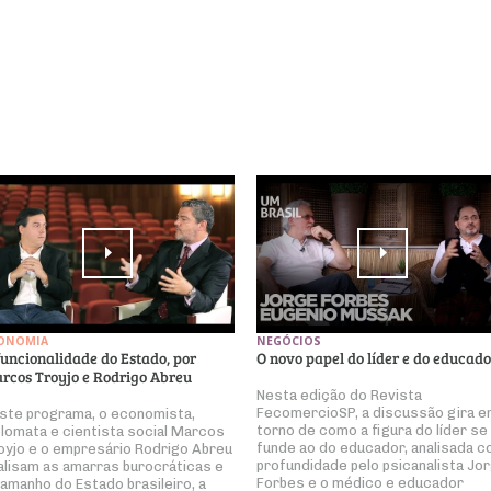
ONOMIA
NEGÓCIOS
funcionalidade do Estado, por
O novo papel do líder e do educado
rcos Troyjo e Rodrigo Abreu
Nesta edição do Revista
FecomercioSP, a discussão gira 
ste programa, o economista,
torno de como a figura do líder se
plomata e cientista social Marcos
funde ao do educador, analisada 
oyjo e o empresário Rodrigo Abreu
profundidade pelo psicanalista Jo
alisam as amarras burocráticas e
Forbes e o médico e educador
tamanho do Estado brasileiro, a