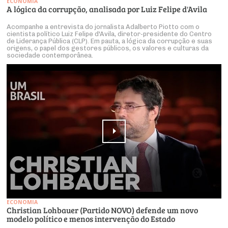
ECONOMIA
A lógica da corrupção, analisada por Luiz Felipe d'Avila
Acompanhe a entrevista do jornalista Adalberto Piotto com o
cientista político Luiz Felipe d'Avila, diretor-presidente do Centro
de Liderança Pública (CLP). Em pauta, a lógica da corrupção e suas
origens, o papel dos gestores públicos, os valores e culturas da
sociedade contemporânea.
ECONOMIA
Christian Lohbauer (Partido NOVO) defende um novo
modelo político e menos intervenção do Estado