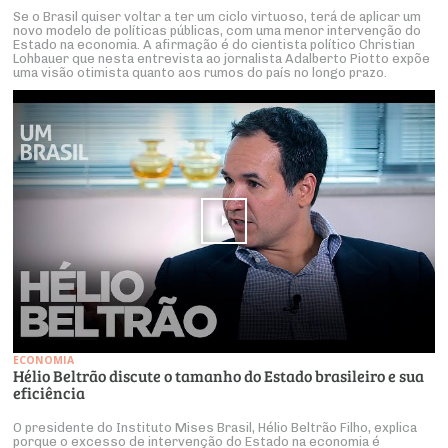
Se o Brasil quiser voltar a ter um ciclo virtuoso, terá de aplicar um
novo modelo de políticas públicas, com uma menor intervenção do
Estado na economia. A afirmação é do cientista político Christian
Lohbauer que nesta entrevista ao jornalista Adalberto Piotto expõe
uma visão otimista quanto aos rumos do país no longo prazo.
ECONOMIA
Hélio Beltrão discute o tamanho do Estado brasileiro e sua
eficiência
O presidente do Instituto Mises Brasil, Hélio Beltrão Filho, explica
porque o excesso de intervenção do Estado na economia é