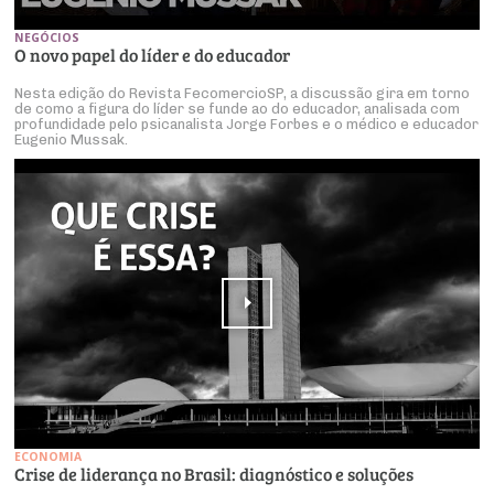
NEGÓCIOS
O novo papel do líder e do educador
Nesta edição do Revista FecomercioSP, a discussão gira em torno
de como a figura do líder se funde ao do educador, analisada com
profundidade pelo psicanalista Jorge Forbes e o médico e educador
Eugenio Mussak.
ECONOMIA
Crise de liderança no Brasil: diagnóstico e soluções