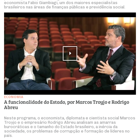
economista Fabio Giambiagi, um dos maiores especialistas
brasileiros nas áreas de finanças públicas e previdência social.
ECONOMIA
A funcionalidade do Estado, por Marcos Troyjo e Rodrigo
Abreu
Neste programa, o economista, diplomata e cientista social Marcos
Troyjo e o empresário Rodrigo Abreu analisam as amarras
burocráticas e o tamanho do Estado brasileiro, a inércia da
sociedade, os problemas de corrupção e formação de líderes no
país.