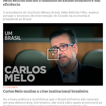
Hélio Beltrão discute o tamanho do Estado brasileiro e sua
eficiência
O presidente do Instituto Mises Brasil, Hélio Beltrão Filho, explica
porque o excesso de intervenção do Estado na economia é
prejudicial ao Brasil.
ECONOMIA
Carlos Melo analisa a crise institucional brasileira
As crises política e econômica que o Brasil enfrenta são naturais
em uma democracia. Entretanto, não está claro quem promoverá as
mudanças necessárias para contornar este momento de