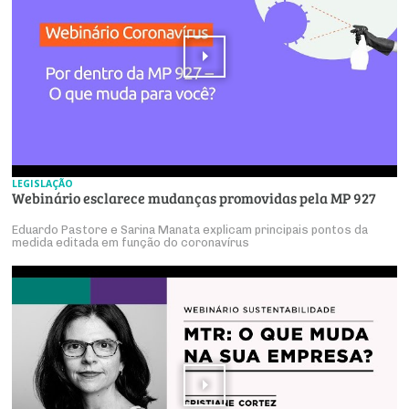
LEGISLAÇÃO
Webinário esclarece mudanças promovidas pela MP 927
Eduardo Pastore e Sarina Manata explicam principais pontos da
medida editada em função do coronavírus