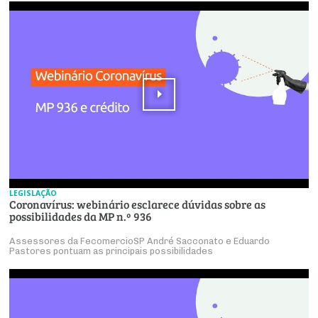
LEGISLAÇÃO
Coronavírus: webinário esclarece dúvidas sobre as
possibilidades da MP n.º 936
Assessores da FecomercioSP André Sacconato e Eduardo
Pastores pontuam as principais possibilidades