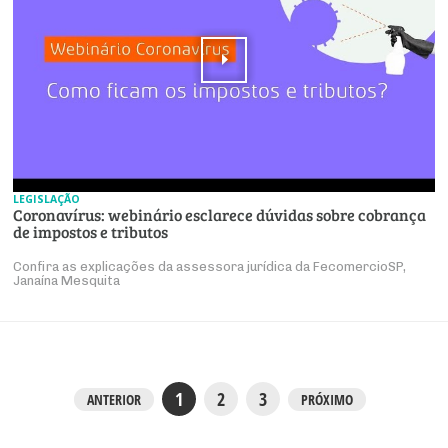
LEGISLAÇÃO
Coronavírus: webinário esclarece dúvidas sobre cobrança
de impostos e tributos
Confira as explicações da assessora jurídica da FecomercioSP,
Janaína Mesquita
1
2
3
ANTERIOR
PRÓXIMO