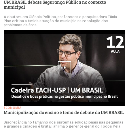
UM BRASIL debate Segurança Pública no contexto
municipal
A doutora em Ciência Política, professora e pesquisadora Tânia
Pinc critica a tímida atuação do município na resolução dos
problemas da área
ECONOMIA
Municipalização do ensino é tema de debate do UM BRASIL
Discrepância no tamanho dos sistemas educacionais nas pequenas
e grandes cidades é brutal, afirma o gerente-geral do Todos Pela