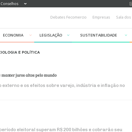
Conselhos
Debates Fecomercio
Empresas
Sala dos
ECONOMIA
LEGISLAÇÃO
SUSTENTABILIDADE
IOLOGIA E POLÍTICA
e manter juros altos pelo mundo
externo e os efeitos sobre varejo, indústria e inflação no
eríodo eleitoral superam R$ 200 bilhões e cobrarão seu