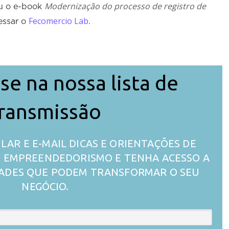
Modernização do processo de registro de
ou o e-book
Fecomercio Lab
cessar o
.
se na nossa lista de
ransmissão
LAR E E-MAIL DICAS E ORIENTAÇÕES DE
 O EMPREENDEDORISMO E TENHA ACESSO A
ADES QUE PODEM TRANSFORMAR O SEU
NEGÓCIO.