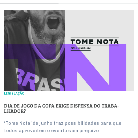
LEGISLAÇÃO
DIA DE JOGO DA COPA EXIGE DIS­PENSA DO TRA­BA­
LHADOR?
‘Tome Nota’ de junho traz pos­si­bi­li­dades para que
todos apro­veitem o evento sem pre­juízo