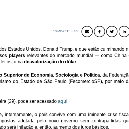
COMPARTILHAR
dos Estados Unidos, Donald Trump, e que estão culminando na
sos 
players 
relevantes do mercado mundial — como China e
feitos, uma 
desvalorização do dólar
. 
 Superior de Economia, Sociologia e Política, 
da Federação
rismo do Estado de São Paulo (FecomercioSP), por meio da
ira (29), pode ser acessado 
aqui
.
, internamente, o país convive com uma iminente crise fiscal,
impostos adotada pelo novo governo sem contrapartidas que
do será inflação e, então, aumento dos juros básicos. 