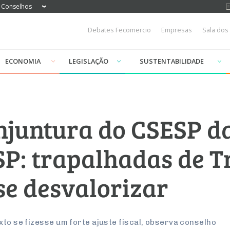
Conselhos
Debates Fecomercio
Empresas
Sala dos
ECONOMIA
LEGISLAÇÃO
SUSTENTABILIDADE
njuntura do CSESP d
SP: trapalhadas de 
se desvalorizar
xto se fizesse um forte ajuste fiscal, observa conselho