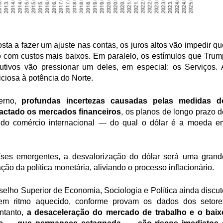
a a fazer um ajuste nas contas, os juros altos vão impedir que
do com custos mais baixos. Em paralelo, os estímulos que Trump
utivos vão pressionar um deles, em especial: os Serviços. A
iciosa à potência do Norte.
erno, 
profundas incertezas causadas pelas medidas do
actado os mercados financeiros
, os planos de longo prazo de
 do comércio internacional — do qual o dólar é a moeda em
íses emergentes, a desvalorização do dólar será uma grande
zação da política monetária, aliviando o processo inflacionário.
elho Superior de Economia, Sociologia e Política ainda discute
em ritmo aquecido, conforme provam os dados dos setores
ntanto, 
a desaceleração do mercado de trabalho e o baixo