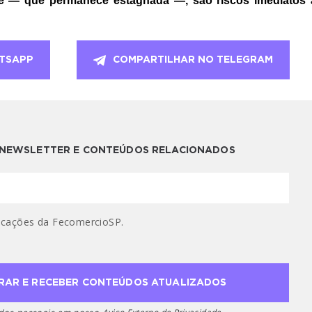
de — que permanece estagnada —, são riscos imediatos a
TSAPP
COMPARTILHAR NO TELEGRAM
A NEWSLETTER E CONTEÚDOS RELACIONADOS
cações da FecomercioSP.