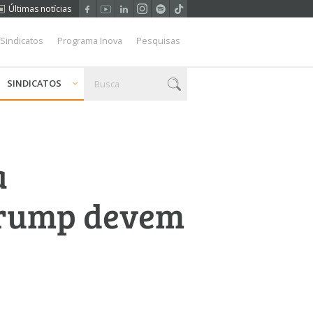
Últimas notícias
 Sindicatos
Programa Inova
Pesquisas
SINDICATOS
a
Trump devem