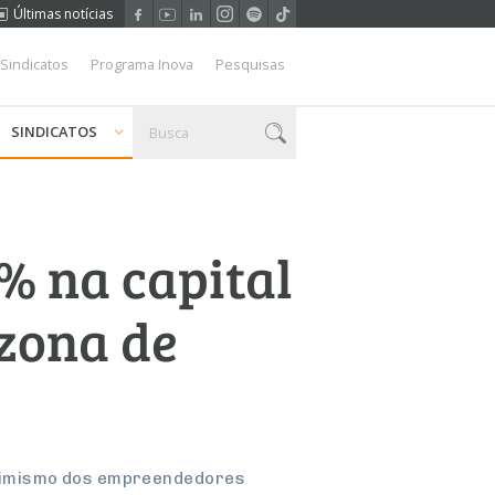
Últimas notícias
 Sindicatos
Programa Inova
Pesquisas
SINDICATOS
% na capital
 zona de
otimismo dos empreendedores