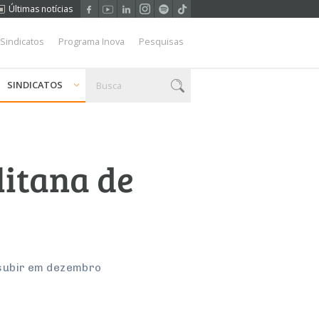
Últimas notícias
 Sindicatos
Programa Inova
Pesquisas
SINDICATOS
litana de
 subir em dezembro