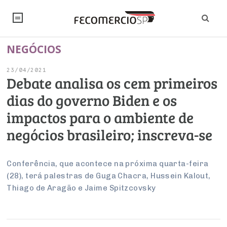
NEGÓCIOS
NOTÍCIAS
23/04/2021
Editorial
SINDICATOS
Debate analisa os cem primeiros
dias do governo Biden e os
Artigos
Economia
PESQUISAS
impactos para o ambiente de
Institucional
Pesquisas
Legislação
FALE CONOSCO
negócios brasileiro; inscreva-se
Debates Fecomercio-SP
Brasil
Trabalho
Negócios
INSTITUCIONAL
PROJETOS ESPECIAIS:
Internacional
Conferência, que acontece na próxima quarta-feira
Empresas
(28), terá palestras de Guga Chacra, Hussein Kalout,
Varejo
Sobre
UM BRASIL
Sustentabilidade
CONSELHOS
Modernização do Estado
Arbitragem e Mediação
Thiago de Aragão e Jaime Spitzcovsky
UM BRASIL
Atacado
Imprensa
Economia Digital
Últimas Notícias
ESG
Conselho de Turismo
EMPRESAS
Reforma Tributária
Serviços
Negociações Coletivas
Inteligência Artificial
Conselho de Emprego e Relações do Trabalho
PROJETOS ESPECIAIS: