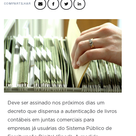
Produtos e Serviços
Turismo
Serviços
COMPARTILHAR
Conselho de Assuntos Tributários
Logística Reversa
Advocacy
SESC
PROJETOS ESPECIAIS:
Conselho Estadual de Defesa do Contribuinte
COP30
SENAC
Afixação de preços e fiscalização
Conselho de Economia Empresarial e Política
Cecomercio
Conselho Superior de Direito
Licitações
Conselho do Comércio Atacadista
Prêmio de Sustentabilidade
Conselho de Serviços
Conselho de Relações Internacionais
Conselho de Sustentabilidade
Conselho de Comércio Eletrônico
Deve ser assinado nos próximos dias um
decreto que dispensa a autenticação de livros
contábeis em juntas comerciais para
empresas já usuárias do Sistema Público de