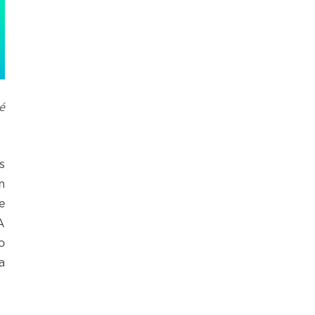
é
s
m
e
A
o
a
.