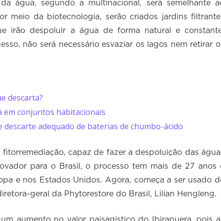
a água, segundo a multinacional, será semelhante a
or meio da biotecnologia, serão criados jardins filtrante
ue irão despoluir a água de forma natural e constante
cesso, não será necessário esvaziar os lagos nem retirar o
ue descarta?
va em conjuntos habitacionais
e descarte adequado de baterias de chumbo-ácido
da fitorremediação, capaz de fazer a despoluição das água
novador para o Brasil, o processo tem mais de 27 anos 
ropa e nos Estados Unidos. Agora, começa a ser usado d
iretora-geral da Phytorestore do Brasil, Lilian Hengleng.
 um aumento no valor paisagístico do Ibirapuera, pois a