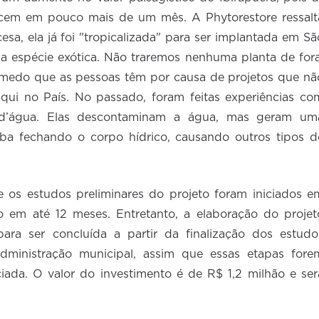
rescem em pouco mais de um mês. A Phytorestore ressalt
esa, ela já foi "tropicalizada" para ser implantada em Sã
a espécie exótica. Não traremos nenhuma planta de fora
 medo que as pessoas têm por causa de projetos que nã
ui no País. No passado, foram feitas experiências co
-d’água. Elas descontaminam a água, mas geram um
ba fechando o corpo hídrico, causando outros tipos d
e os estudos preliminares do projeto foram iniciados e
 em até 12 meses. Entretanto, a elaboração do projet
para ser concluída a partir da finalização dos estudo
dministração municipal, assim que essas etapas fore
iciada. O valor do investimento é de R$ 1,2 milhão e ser