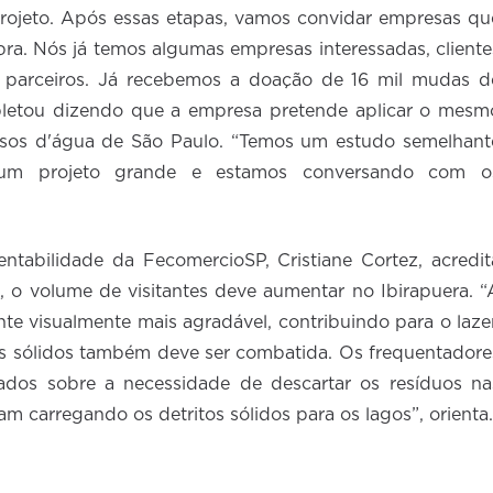
rojeto. Após essas etapas, vamos convidar empresas qu
bra. Nós já temos algumas empresas interessadas, cliente
o parceiros. Já recebemos a doação de 16 mil mudas d
ompletou dizendo que a empresa pretende aplicar o mesm
rsos d'água de São Paulo. “Temos um estudo semelhant
É um projeto grande e estamos conversando com o
ntabilidade da FecomercioSP, Cristiane Cortez, acredit
, o volume de visitantes deve aumentar no Ibirapuera. “
te visualmente mais agradável, contribuindo para o lazer
os sólidos também deve ser combatida. Os frequentadore
ados sobre a necessidade de descartar os resíduos na
bam carregando os detritos sólidos para os lagos”, orienta.