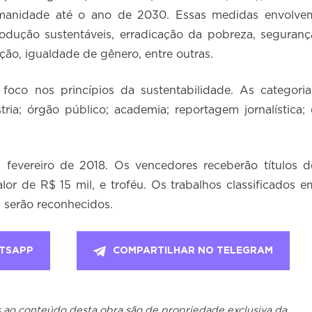
umanidade até o ano de 2030. Essas medidas envolve
dução sustentáveis, erradicação da pobreza, seguranç
ação, igualdade de gênero, entre outras.
foco nos princípios da sustentabilidade. As categoria
ria; órgão público; academia; reportagem jornalística; 
m fevereiro de 2018. Os vencedores receberão títulos d
alor de R$ 15 mil, e troféu. Os trabalhos classificados e
 serão reconhecidos.
TSAPP
COMPARTILHAR NO TELEGRAM
os ao conteúdo desta obra são de propriedade exclusiva da