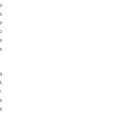
e
s
e
o
e
s
a
A
.
s
s