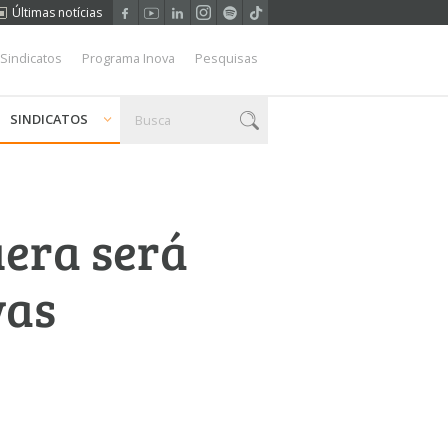
Últimas notícias
 Sindicatos
Programa Inova
Pesquisas
SINDICATOS
uera será
vas