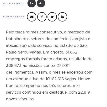
Produtos e Serviços
Turismo
Serviços
A+
A-
AJUSTAR TEXTO
Conselho de Assuntos Tributários
Logística Reversa
Advocacy
SESC
PROJETOS ESPECIAIS:
Conselho Estadual de Defesa do Contribuinte
COP30
COMPARTILHAR
SENAC
Afixação de preços e fiscalização
Conselho de Economia Empresarial e Política
Cecomercio
Conselho Superior de Direito
Pelo terceiro mês consecutivo, o mercado de
Licitações
trabalho dos setores de comércio (varejista e
Conselho do Comércio Atacadista
atacadista) e de serviços no Estado de São
Prêmio de Sustentabilidade
Conselho de Serviços
Paulo gerou vagas. Em agosto, 31.862
Conselho de Relações Internacionais
empregos formais foram criados, resultado de
308.873 admissões contra 277.011
Conselho de Sustentabilidade
desligamentos. Assim, o mês se encerrou com
Conselho de Comércio Eletrônico
um estoque ativo de 10.162.616 vagas. Houve
bom desempenho nos três setores, mas
serviços continuou em destaque, com 22.819
novos vínculos.