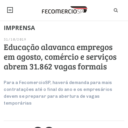
IMPRENSA
NOTÍCIAS
31/10/2019
Editorial
SINDICATOS
Educação alavanca empregos
em agosto, comércio e serviços
Artigos
Economia
PESQUISAS
abrem 31.862 vagas formais
Institucional
Pesquisas
Legislação
FALE CONOSCO
Debates Fecomercio-SP
Brasil
Para a FecomercioSP, haverá demanda para mais
Trabalho
Negócios
INSTITUCIONAL
contratações até o final do ano e os empresários
PROJETOS ESPECIAIS:
Internacional
Empresas
devem se preparar para abertura de vagas
Varejo
Sobre
UM BRASIL
Sustentabilidade
CONSELHOS
Modernização do Estado
temporárias
Arbitragem e Mediação
UM BRASIL
Atacado
Imprensa
Economia Digital
Últimas Notícias
ESG
Conselho de Turismo
EMPRESAS
Reforma Tributária
Serviços
Negociações Coletivas
Inteligência Artificial
Conselho de Emprego e Relações do Trabalho
PROJETOS ESPECIAIS: