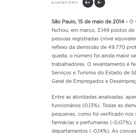
A+
A-
AJUSTAR TEXTO
São Paulo, 15 de maio de 2014 -
O 
fechou, em março, 3.149 postos de
pessoas registradas (nível equivale
reflexo da demissão de 49.770 prof
queda, o número foi ainda maior 
trabalhadores. O levantamento é f
Serviços e Turismo do Estado de S
Geral de Empregados e Desemprega
Entre as atividades analisadas, a
funcionários (0,13%). Todas as d
pequenas, como foi verificado nos
farmácias e perfumarias (-0,07%); d
departamentos (-0,14%). As conces