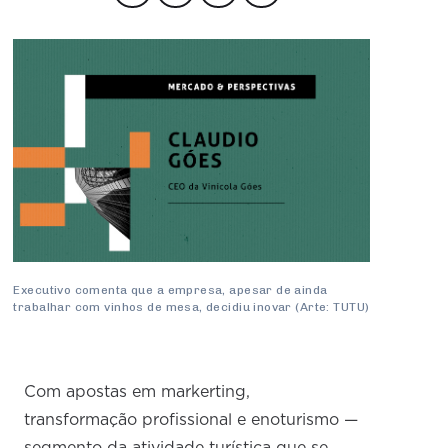
Produtos e Serviços
Turismo
Serviços
Conselho de Assuntos Tributários
Logística Reversa
Advocacy
SESC
PROJETOS ESPECIAIS:
Conselho Estadual de Defesa do Contribuinte
COP30
SENAC
Afixação de preços e fiscalização
Conselho de Economia Empresarial e Política
Cecomercio
Conselho Superior de Direito
Licitações
Conselho do Comércio Atacadista
Prêmio de Sustentabilidade
Conselho de Serviços
Conselho de Relações Internacionais
Conselho de Sustentabilidade
Executivo comenta que a empresa, apesar de ainda
trabalhar com vinhos de mesa, decidiu inovar (Arte: TUTU)
Conselho de Comércio Eletrônico
Com apostas em markerting,
transformação profissional e enoturismo —