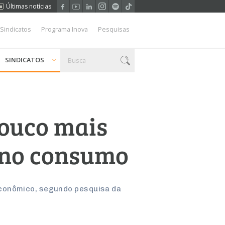
Últimas notícias
 Sindicatos
Programa Inova
Pesquisas
SINDICATOS
pouco mais
s no consumo
econômico, segundo pesquisa da