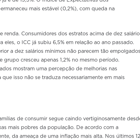
já é de 13,3%. O Índice de Expectativas dos
permaneceu mais estável (0,2%), com queda na
e renda. Consumidores dos estratos acima de dez salário
a eles, o ICC já subiu 6,5% em relação ao ano passado.
erior a dez salários mínimos não parecem tão empolgado
e grupo cresceu apenas 1,2% no mesmo período.
dados mostram uma percepção de melhorias nas
a que isso não se traduza necessariamente em mais
mílias de consumir segue caindo vertiginosamente desd
aixas mais pobres da população. De acordo com a
mente, da ameaça de uma inflação mais alta. Nos últimos 1