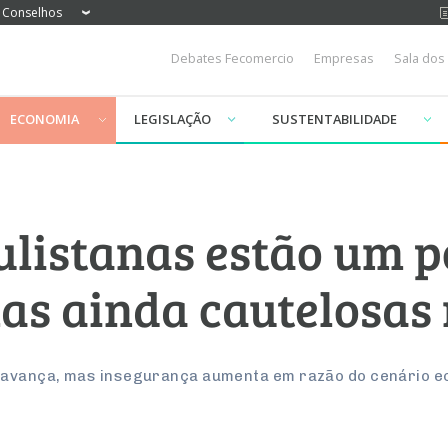
Conselhos
Debates Fecomercio
Empresas
Sala dos
ECONOMIA
LEGISLAÇÃO
SUSTENTABILIDADE
ulistanas estão um 
mas ainda cautelosa
o avança, mas insegurança aumenta em razão do cenário 