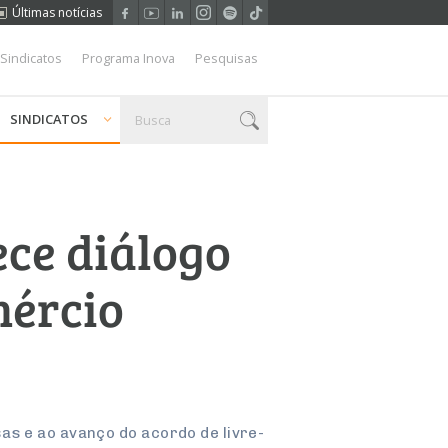
Últimas notícias
 Sindicatos
Programa Inova
Pesquisas
SINDICATOS
ece diálogo
mércio
as e ao avanço do acordo de livre-