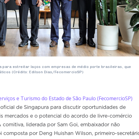
 para estreitar laços com empresas de médio porte brasileiras, que
ticos (Crédito: Edilson Dias/FecomercioSP)
erviços e Turismo do Estado de São Paulo (FecomercioSP)
oficial de Singapura para discutir oportunidades de
s mercados e o potencial do acordo de livre-comércio
 A comitiva, liderada por Sam Goi, embaixador não
foi composta por Deng Huishan Wilson, primeiro-secretári