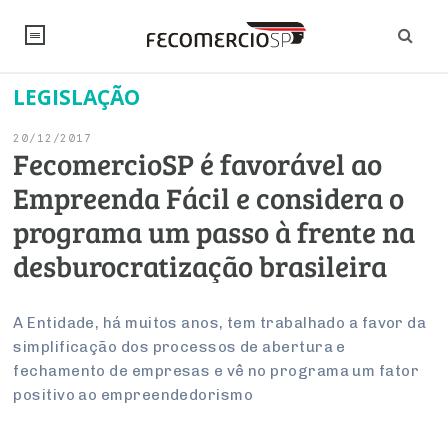
LEGISLAÇÃO
NOTÍCIAS
20/12/2017
Editorial
SINDICATOS
FecomercioSP é favorável ao
Empreenda Fácil e considera o
Artigos
Economia
PESQUISAS
programa um passo à frente na
Institucional
Pesquisas
Legislação
FALE CONOSCO
desburocratização brasileira
Debates Fecomercio-SP
Brasil
Trabalho
Negócios
INSTITUCIONAL
PROJETOS ESPECIAIS:
Internacional
A Entidade, há muitos anos, tem trabalhado a favor da
Empresas
simplificação dos processos de abertura e
Varejo
Sobre
UM BRASIL
Sustentabilidade
CONSELHOS
Modernização do Estado
Arbitragem e Mediação
fechamento de empresas e vê no programa um fator
UM BRASIL
Atacado
Imprensa
Economia Digital
positivo ao empreendedorismo
Últimas Notícias
ESG
Conselho de Turismo
EMPRESAS
Reforma Tributária
Serviços
Negociações Coletivas
Inteligência Artificial
Conselho de Emprego e Relações do Trabalho
PROJETOS ESPECIAIS: