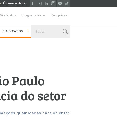
Últimas notícias
 Sindicatos
Programa Inova
Pesquisas
SINDICATOS
ão Paulo
cia do setor
rmações qualificadas para orientar