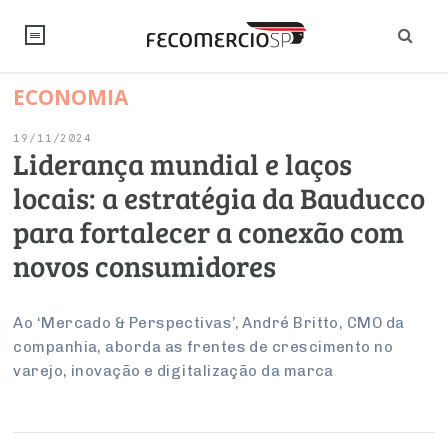
ECONOMIA
NOTÍCIAS
19/11/2024
Editorial
SINDICATOS
Liderança mundial e laços
locais: a estratégia da Bauducco
Artigos
Economia
PESQUISAS
para fortalecer a conexão com
Institucional
Pesquisas
Legislação
FALE CONOSCO
novos consumidores
Debates Fecomercio-SP
Brasil
Trabalho
Negócios
INSTITUCIONAL
PROJETOS ESPECIAIS:
Internacional
Ao ‘Mercado & Perspectivas’, André Britto, CMO da
Empresas
companhia, aborda as frentes de crescimento no
Varejo
Sobre
UM BRASIL
Sustentabilidade
CONSELHOS
Modernização do Estado
Arbitragem e Mediação
varejo, inovação e digitalização da marca
UM BRASIL
Atacado
Imprensa
Economia Digital
Últimas Notícias
ESG
Conselho de Turismo
EMPRESAS
Reforma Tributária
Serviços
Negociações Coletivas
Inteligência Artificial
Conselho de Emprego e Relações do Trabalho
PROJETOS ESPECIAIS: