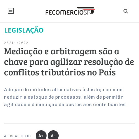
LEGISLAÇÃO
NOTÍCIAS
25/11/2022
Editorial
SINDICATOS
Mediação e arbitragem são a
chave para agilizar resolução de
Artigos
Economia
PESQUISAS
conflitos tributários no País
Institucional
Pesquisas
Legislação
FALE CONOSCO
Debates Fecomercio-SP
Brasil
Adoção de métodos alternativos à Justiça comum
Trabalho
Negócios
INSTITUCIONAL
reduziria estoque de processos, além de permitir
PROJETOS ESPECIAIS:
Internacional
Empresas
agilidade e diminuição de custos aos contribuintes
Varejo
Sobre
UM BRASIL
Sustentabilidade
CONSELHOS
Modernização do Estado
Arbitragem e Mediação
UM BRASIL
Atacado
Imprensa
Economia Digital
Últimas Notícias
ESG
Conselho de Turismo
EMPRESAS
Reforma Tributária
Serviços
Negociações Coletivas
Inteligência Artificial
Conselho de Emprego e Relações do Trabalho
A+
A-
AJUSTAR TEXTO
PROJETOS ESPECIAIS: