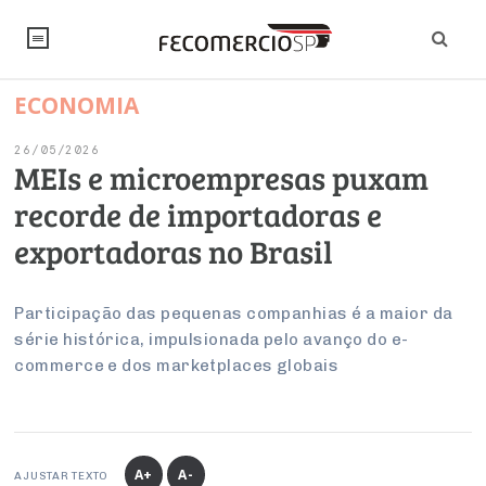
ECONOMIA
NOTÍCIAS
26/05/2026
Editorial
SINDICATOS
MEIs e microempresas puxam
recorde de importadoras e
Artigos
Economia
PESQUISAS
exportadoras no Brasil
Institucional
Pesquisas
Legislação
FALE CONOSCO
Debates Fecomercio-SP
Brasil
Participação das pequenas companhias é a maior da
Trabalho
Negócios
INSTITUCIONAL
série histórica, impulsionada pelo avanço do e-
PROJETOS ESPECIAIS:
Internacional
Empresas
commerce e dos marketplaces globais
Varejo
Sobre
UM BRASIL
Sustentabilidade
CONSELHOS
Modernização do Estado
Arbitragem e Mediação
UM BRASIL
Atacado
Imprensa
Economia Digital
Últimas Notícias
ESG
Conselho de Turismo
EMPRESAS
Reforma Tributária
Serviços
Negociações Coletivas
Inteligência Artificial
Conselho de Emprego e Relações do Trabalho
A+
A-
AJUSTAR TEXTO
PROJETOS ESPECIAIS: