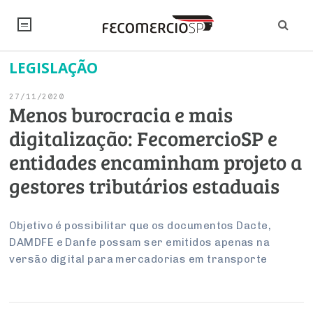
LEGISLAÇÃO
NOTÍCIAS
27/11/2020
Editorial
SINDICATOS
Menos burocracia e mais
digitalização: FecomercioSP e
Artigos
Economia
PESQUISAS
entidades encaminham projeto a
Institucional
Pesquisas
Legislação
FALE CONOSCO
gestores tributários estaduais
Debates Fecomercio-SP
Brasil
Trabalho
Negócios
INSTITUCIONAL
PROJETOS ESPECIAIS:
Internacional
Objetivo é possibilitar que os documentos Dacte,
Empresas
DAMDFE e Danfe possam ser emitidos apenas na
Varejo
Sobre
UM BRASIL
Sustentabilidade
CONSELHOS
Modernização do Estado
Arbitragem e Mediação
versão digital para mercadorias em transporte
UM BRASIL
Atacado
Imprensa
Economia Digital
Últimas Notícias
ESG
Conselho de Turismo
EMPRESAS
Reforma Tributária
Serviços
Negociações Coletivas
Inteligência Artificial
Conselho de Emprego e Relações do Trabalho
PROJETOS ESPECIAIS: